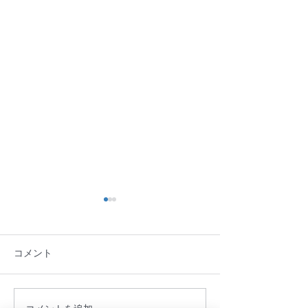
コメント
池田屋の冬支度
2015irohacandle展v