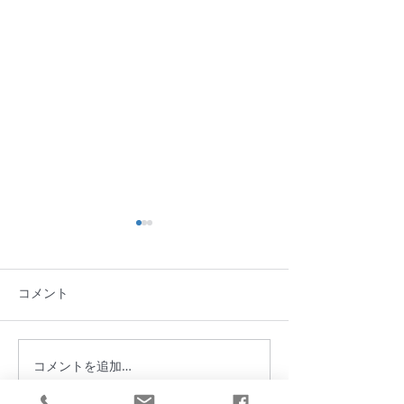
コメント
池田屋の冬支度
2015iroha candle
コメントを追加…